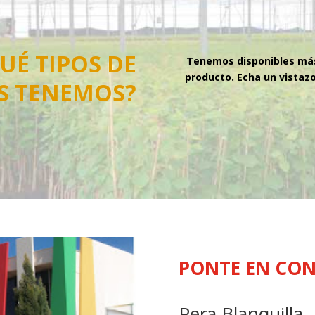
UÉ TIPOS DE
Tenemos disponibles más
producto. Echa un vistaz
S
TENEMOS?
PONTE EN CO
Pera Blanquilla