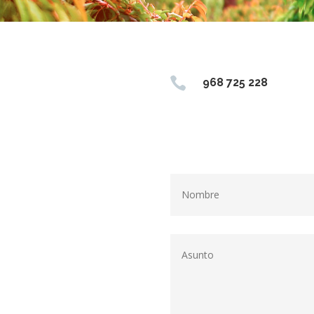

968 725 228