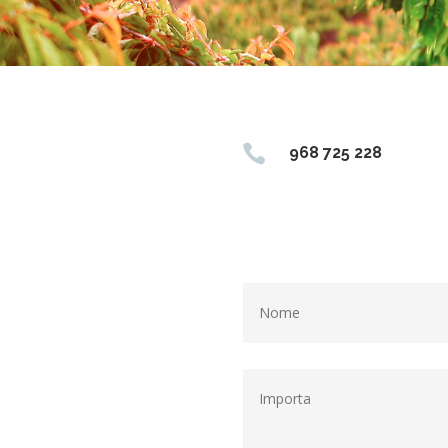

968 725 228